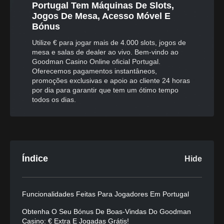
Portugal Tem Máquinas De Slots,
Jogos De Mesa, Acesso Móvel E
Bónus
Utilize € para jogar mais de 4.000 slots, jogos de
mesa e salas de dealer ao vivo. Bem-vindo ao
Goodman Casino Online oficial Portugal.
Oferecemos pagamentos instantâneos,
promoções exclusivas e apoio ao cliente 24 horas
por dia para garantir que tem um ótimo tempo
todos os dias.
Índice
Hide
Funcionalidades Feitas Para Jogadores Em Portugal
Obtenha O Seu Bónus De Boas-Vindas Do Goodman
Casino: € Extra E Jogadas Grátis!