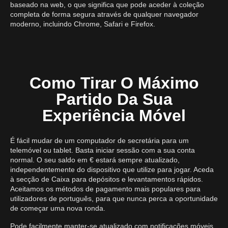
baseado na web, o que significa que pode aceder à coleção
completa de forma segura através de qualquer navegador
moderno, incluindo Chrome, Safari e Firefox.
Como Tirar O Máximo
Partido Da Sua
Experiência Móvel
É fácil mudar de um computador de secretária para um
telemóvel ou tablet. Basta iniciar sessão com a sua conta
normal. O seu saldo em € estará sempre atualizado,
independentemente do dispositivo que utilize para jogar. Aceda
à secção de Caixa para depósitos e levantamentos rápidos.
Aceitamos os métodos de pagamento mais populares para
utilizadores de português, para que nunca perca a oportunidade
de começar uma nova ronda.
Pode facilmente manter-se atualizado com notificações móveis.