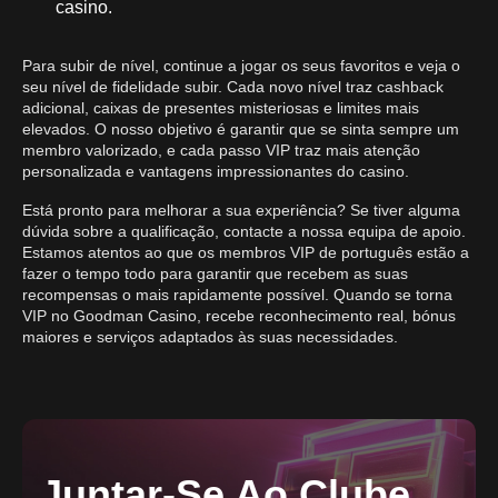
casino.
Para subir de nível, continue a jogar os seus favoritos e veja o
seu nível de fidelidade subir. Cada novo nível traz cashback
adicional, caixas de presentes misteriosas e limites mais
elevados. O nosso objetivo é garantir que se sinta sempre um
membro valorizado, e cada passo VIP traz mais atenção
personalizada e vantagens impressionantes do casino.
Está pronto para melhorar a sua experiência? Se tiver alguma
dúvida sobre a qualificação, contacte a nossa equipa de apoio.
Estamos atentos ao que os membros VIP de português estão a
fazer o tempo todo para garantir que recebem as suas
recompensas o mais rapidamente possível. Quando se torna
VIP no Goodman Casino, recebe reconhecimento real, bónus
maiores e serviços adaptados às suas necessidades.
Juntar-Se Ao Clube