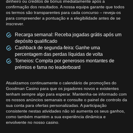
dinheiro ou créditos de bónus imediatamente após a
confirmação dos resultados. A nossa equipa garante que todos
os termos são transparentes para cada concurso – reveja-os
para compreender a pontuação e a elegibilidade antes de se
inscrever.
Recarga semanal: Receba jogadas grátis após um
depósito qualificado
Cashback de segunda-feira: Ganhe uma
percentagem das perdas líquidas de volta
Torneios: Compita por generosos montantes de
prémios e fama no leaderboard
Atualizamos continuamente o calendário de promoções do
Goodman Casino para que os jogadores novos e existentes
tenham sempre algo para esperar. Mantenha-se informado com
os nossos anúncios semanais e consulte o painel de controlo da
sua conta para ofertas personalizadas. A participação
consistente nestas atividades não só aumenta os seus ganhos,
como também mantém a sua experiência dinâmica e
envolvente no nosso casino.