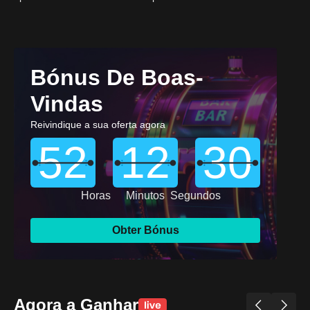
Bónus De Boas-
Vindas
Reivindique a sua oferta agora
52
12
29
Horas
Minutos
Segundos
Obter Bónus
Agora a Ganhar