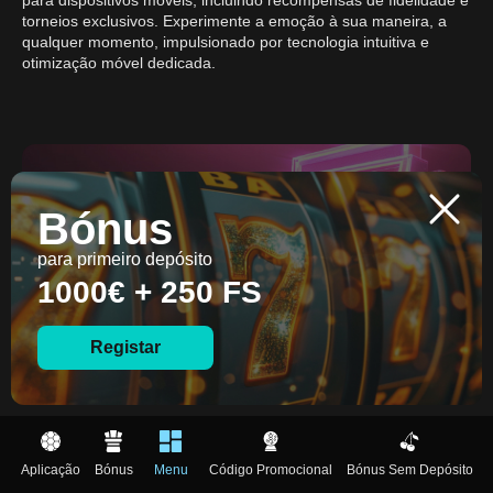
para dispositivos móveis, incluindo recompensas de fidelidade e
torneios exclusivos. Experimente a emoção à sua maneira, a
qualquer momento, impulsionado por tecnologia intuitiva e
otimização móvel dedicada.
Casino Móvel
Bónus
para primeiro depósito
Jogue em movimento
1000€ + 250 FS
Jogar Agora
Registar
Aplicação
Bónus
Menu
Código Promocional
Bónus Sem Depósito