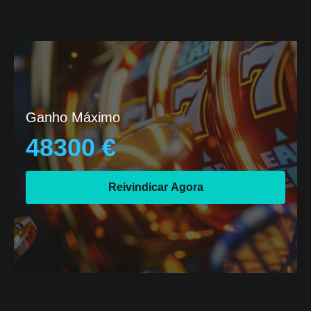
Ganho Máximo
48300 €
Reivindicar Agora