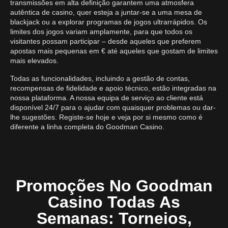
transmissões em alta definição garantem uma atmosfera
autêntica de casino, quer esteja a juntar-se a uma mesa de
blackjack ou a explorar programas de jogos ultrarrápidos. Os
limites dos jogos variam amplamente, para que todos os
visitantes possam participar – desde aqueles que preferem
apostas mais pequenas em € até aqueles que gostam de limites
mais elevados.
Todas as funcionalidades, incluindo a gestão de contas,
recompensas de fidelidade e apoio técnico, estão integradas na
nossa plataforma. A nossa equipa de serviço ao cliente está
disponível 24/7 para o ajudar com quaisquer problemas ou dar-
lhe sugestões. Registe-se hoje e veja por si mesmo como é
diferente a linha completa do Goodman Casino.
Promoções No Goodman
Casino Todas As
Semanas: Torneios,