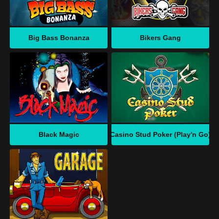
Big Bass Bonanza
Bikers Gang
Black Magic
Casino Stud Poker (Play'n Go)