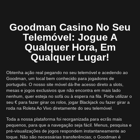
Goodman Casino No Seu
Telemóvel: Jogue A
Qualquer Hora, Em
Qualquer Lugar!
Obtenha ação real pegando no seu telemóvel e acedendo ao
Goodman, um local bem conhecido para jogadores de
português. O nosso site móvel dá-lhe acesso direto a slots,
mesas e jogos exclusivos que não encontra em mais lado
nenhum, quer esteja no sofá ou à espera na fila. Pode utilizar o
seu € para fazer girar os rolos, jogar Blackjack ou fazer girar a
roda na Roleta Ao Vivo diretamente do seu telemóvel.
Toda a nossa plataforma foi reorganizada para ecrãs mais
pequenos, para que a navegação seja fácil. Menus, pesquisa e
pré-visualizações de jogos respondem instantaneamente ao
toque. Não são necessárias transferências; o Goodman é