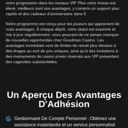
votre progression dans les niveaux VIP. Plus votre niveau est
élevé, meilleurs sont vos avantages, y compris un support plus
rapide et des cadeaux d'anniversaire dans €.
Notre programme est conçu pour les joueurs qui apprécient de
vrais avantages. À chaque dépôt, votre statut est examiné et
mis à jour régulièrement, vous assurant de ne jamais manquer
de nouvelles opportunités chez Goodman Casino. Les
avantages immédiats vont de limites de retrait plus élevées à
des tirages au sort de prix uniques, ainsi qu'à des invitations à
des événements de casino privés réservés aux VIP présentant
des cagnottes substantielles.
Un Aperçu Des Avantages
D'Adhésion
Gestionnaire De Compte Personnel : Obtenez une
assistance instantanée et un service personnalisé