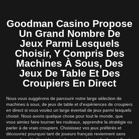
Goodman Casino Propose
Un Grand Nombre De
Jeux Parmi Lesquels
Choisir, Y Compris Des
Machines À Sous, Des
Jeux De Table Et Des
Croupiers En Direct
Nous vous suggérons de parcourir notre large sélection de
machines à sous, de jeux de table et d'expériences de croupiers
en direct si vous voulez un large éventail de jeux parmi lesquels
choisir. Nous avons quelque chose pour tout le monde, que
vous aimiez faire tourner les rouleaux, apprendre la stratégie ou
parler à de vrais croupiers. Choisissez vos jeux préférés et
découvrez pourquoi tant de joueurs français reviennent sans