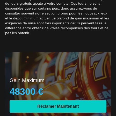
de tours gratuits ajouté à votre compte. Ces tours ne sont
disponibles que sur certains jeux, donc assurez-vous de
consulter souvent notre section promo pour les nouveaux jeux
et le dépôt minimum actuel. Le plafond de gain maximum et les
exigences de mise sont très importants car ils peuvent faire la
différence entre obtenir de vraies récompenses des tours et ne
pas les obtenir.
Gain Maximum
48300 €
Réclamer Maintenant