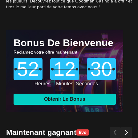
les joueurs. Découvrez tout ce que Goodman Casino a à offrir et
tirez le meilleur parti de votre temps avec nous !
Bonus De Bienvenue
Réclamez votre offre maintenant
52
12
28
Heures
Minutes
Secondes
Obtenir Le Bonus
Maintenant gagnant