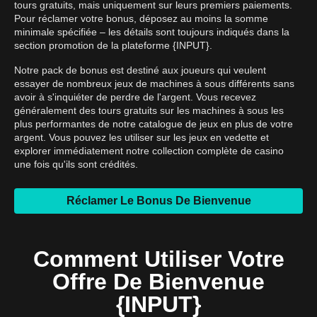
tours gratuits, mais uniquement sur leurs premiers paiements.
Pour réclamer votre bonus, déposez au moins la somme
minimale spécifiée – les détails sont toujours indiqués dans la
section promotion de la plateforme {INPUT}.
Notre pack de bonus est destiné aux joueurs qui veulent
essayer de nombreux jeux de machines à sous différents sans
avoir à s'inquiéter de perdre de l'argent. Vous recevez
généralement des tours gratuits sur les machines à sous les
plus performantes de notre catalogue de jeux en plus de votre
argent. Vous pouvez les utiliser sur les jeux en vedette et
explorer immédiatement notre collection complète de casino
une fois qu'ils sont crédités.
Réclamer Le Bonus De Bienvenue
Comment Utiliser Votre
Offre De Bienvenue
{INPUT}