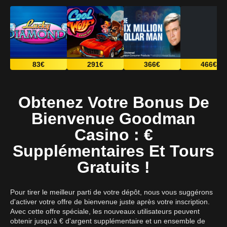
83€
291€
366€
466€
Obtenez Votre Bonus De
Bienvenue Goodman
Casino : €
Supplémentaires Et Tours
Gratuits !
Pour tirer le meilleur parti de votre dépôt, nous vous suggérons
d'activer votre offre de bienvenue juste après votre inscription.
Avec cette offre spéciale, les nouveaux utilisateurs peuvent
obtenir jusqu'à € d'argent supplémentaire et un ensemble de