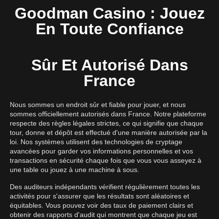
Goodman Casino : Jouez
En Toute Confiance
Sûr Et Autorisé Dans
France
Nous sommes un endroit sûr et fiable pour jouer, et nous
sommes officiellement autorisés dans France. Notre plateforme
respecte des règles légales strictes, ce qui signifie que chaque
tour, donne et dépôt est effectué d'une manière autorisée par la
loi. Nos systèmes utilisent des technologies de cryptage
avancées pour garder vos informations personnelles et vos
transactions en sécurité chaque fois que vous vous asseyez à
une table ou jouez à une machine à sous.
Des auditeurs indépendants vérifient régulièrement toutes les
activités pour s'assurer que les résultats sont aléatoires et
équitables. Vous pouvez voir des taux de paiement clairs et
obtenir des rapports d'audit qui montrent que chaque jeu est