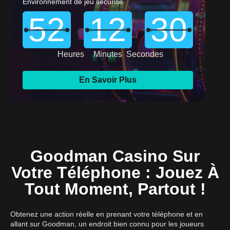
Environnement de jeu sécurisé
52
12
28
Heures
Minutes
Secondes
En Savoir Plus
Goodman Casino Sur
Votre Téléphone : Jouez À
Tout Moment, Partout !
Obtenez une action réelle en prenant votre téléphone et en
allant sur Goodman, un endroit bien connu pour les joueurs