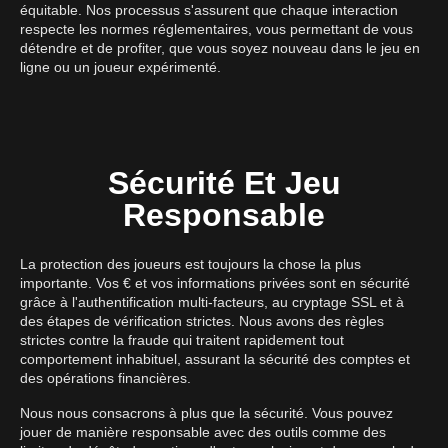
équitable. Nos processus s'assurent que chaque interaction
respecte les normes réglementaires, vous permettant de vous
détendre et de profiter, que vous soyez nouveau dans le jeu en
ligne ou un joueur expérimenté.
Sécurité Et Jeu
Responsable
La protection des joueurs est toujours la chose la plus
importante. Vos € et vos informations privées sont en sécurité
grâce à l'authentification multi-facteurs, au cryptage SSL et à
des étapes de vérification strictes. Nous avons des règles
strictes contre la fraude qui traitent rapidement tout
comportement inhabituel, assurant la sécurité des comptes et
des opérations financières.
Nous nous consacrons à plus que la sécurité. Vous pouvez
jouer de manière responsable avec des outils comme des