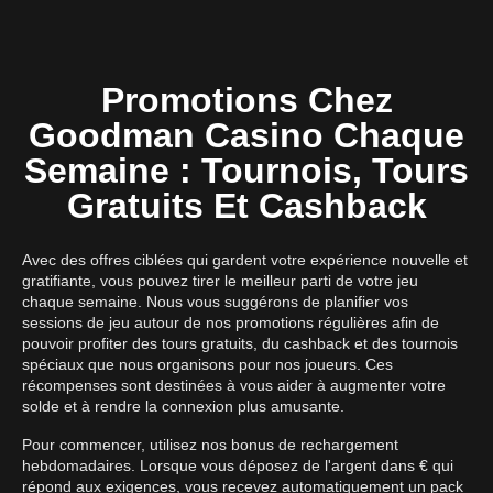
Promotions Chez
Goodman Casino Chaque
Semaine : Tournois, Tours
Gratuits Et Cashback
Avec des offres ciblées qui gardent votre expérience nouvelle et
gratifiante, vous pouvez tirer le meilleur parti de votre jeu
chaque semaine. Nous vous suggérons de planifier vos
sessions de jeu autour de nos promotions régulières afin de
pouvoir profiter des tours gratuits, du cashback et des tournois
spéciaux que nous organisons pour nos joueurs. Ces
récompenses sont destinées à vous aider à augmenter votre
solde et à rendre la connexion plus amusante.
Pour commencer, utilisez nos bonus de rechargement
hebdomadaires. Lorsque vous déposez de l'argent dans € qui
répond aux exigences, vous recevez automatiquement un pack