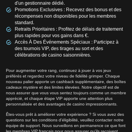
d'un gestionnaire dédié.
Promotions Exclusives : Recevez des bonus et des
récompenses non disponibles pour les membres
standard.
Retraits Prioritaires : Profitez de délais de traitement
plus rapides pour vos gains dans €.
Accès À Des Événements Spéciaux : Participez à
des tournois VIP, des tirages au sort et des
célébrations de casino saisonnières.
Pour augmenter votre rang, continuez à jouer à vos jeux
préférés et regardez votre niveau de fidélité grimper. Chaque
nouveau palier apporte un cashback supplémentaire, des boîtes
cadeaux mystère et des limites élevées. Notre objectif est de
nous assurer que vous vous sentez toujours comme un membre
apprécié, et chaque étape VIP apporte une attention plus
personnalisée et des avantages de casino impressionnants.
Êtes-vous prêt à améliorer votre expérience ? Si vous avez des
questions sur les conditions d'éligibilité, veuillez contacter notre
équipe de support. Nous surveillons en permanence ce que font
les membres VIP français pour nous assurer qu'ils reçoivent