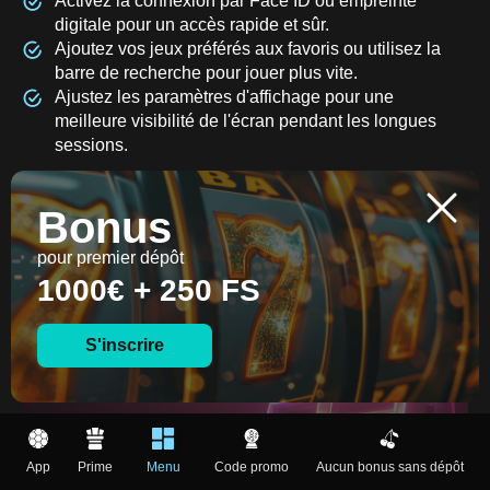
Activez la connexion par Face ID ou empreinte
digitale pour un accès rapide et sûr.
Ajoutez vos jeux préférés aux favoris ou utilisez la
barre de recherche pour jouer plus vite.
Ajustez les paramètres d'affichage pour une
meilleure visibilité de l'écran pendant les longues
sessions.
Profitez d'une énergie de casino authentique en déplacement.
Bonus
Goodman garde toutes les fonctionnalités déverrouillées pour le
mobile, y compris les récompenses de fidélité et les tournois
pour premier dépôt
exclusifs. Vivez le frisson à votre façon, à tout moment, grâce à
1000€ + 250 FS
une technologie intuitive et à une optimisation mobile dédiée.
S'inscrire
Casino Mobile
App
Prime
Menu
Code promo
Aucun bonus sans dépôt
Jouer en déplacement