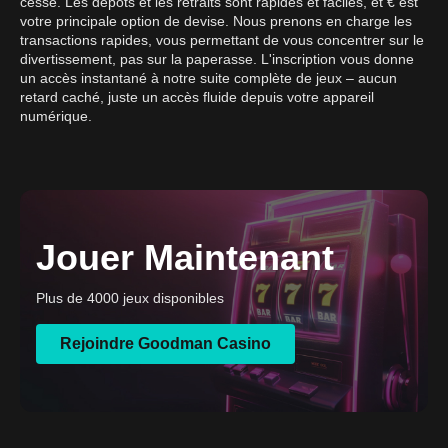
cesse. Les dépôts et les retraits sont rapides et faciles, et € est
votre principale option de devise. Nous prenons en charge les
transactions rapides, vous permettant de vous concentrer sur le
divertissement, pas sur la paperasse. L'inscription vous donne
un accès instantané à notre suite complète de jeux – aucun
retard caché, juste un accès fluide depuis votre appareil
numérique.
Jouer Maintenant
Plus de 4000 jeux disponibles
Rejoindre Goodman Casino