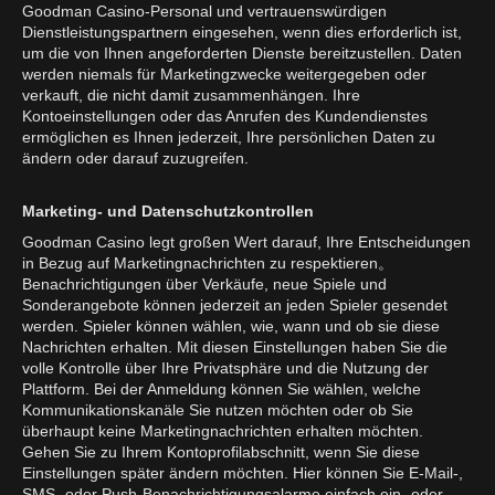
Goodman Casino-Personal und vertrauenswürdigen
Dienstleistungspartnern eingesehen, wenn dies erforderlich ist,
um die von Ihnen angeforderten Dienste bereitzustellen. Daten
werden niemals für Marketingzwecke weitergegeben oder
verkauft, die nicht damit zusammenhängen. Ihre
Kontoeinstellungen oder das Anrufen des Kundendienstes
ermöglichen es Ihnen jederzeit, Ihre persönlichen Daten zu
ändern oder darauf zuzugreifen.
Marketing- und Datenschutzkontrollen
Goodman Casino legt großen Wert darauf, Ihre Entscheidungen
in Bezug auf Marketingnachrichten zu respektieren。
Benachrichtigungen über Verkäufe, neue Spiele und
Sonderangebote können jederzeit an jeden Spieler gesendet
werden. Spieler können wählen, wie, wann und ob sie diese
Nachrichten erhalten. Mit diesen Einstellungen haben Sie die
volle Kontrolle über Ihre Privatsphäre und die Nutzung der
Plattform. Bei der Anmeldung können Sie wählen, welche
Kommunikationskanäle Sie nutzen möchten oder ob Sie
überhaupt keine Marketingnachrichten erhalten möchten.
Gehen Sie zu Ihrem Kontoprofilabschnitt, wenn Sie diese
Einstellungen später ändern möchten. Hier können Sie E-Mail-,
SMS- oder Push-Benachrichtigungsalarme einfach ein- oder