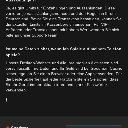
Auszahlungen?
Ja, es gibt Limits für Einzahlungen und Auszahlungen. Diese
variieren je nach Zahlungsmethode und den Regeln in Ihrem
Deutschland. Bevor Sie eine Transaktion bestätigen, können Sie
die aktuellen Limits im Kassenbereich einsehen. Für VIP-
Anfragen oder Transaktionen mit hohem Wert wenden Sie sich
bitte an unser Support-Team.
Ist meine Daten sicher, wenn ich Spiele auf meinem Telefon
spiele?
Unsere Desktop-Website und alle Ihre mobilen Aktivitäten sind
verschlüsselt. Ihre Daten und Ihr Geld sind bei Goodman Casino
sicher, egal ob Sie einen Browser oder eine App verwenden. Für
die beste Sicherheit auf jeder Plattform stellen Sie sicher, dass
Sie Ihr Gerät immer aktualisieren und starke Passwörter
verwenden.
}