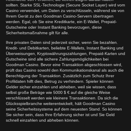
sollten. Starke SSL-Technologie (Secure Socket Layer) wird vom
Casino verwendet, um Daten zu verschlüsseln, während sie von
Ihrem Gerät zu den Goodman Casino-Servern übertragen
werden. Egal, ob Sie eine Kreditkarte, ein E-Wallet, Prepaid-
Gutscheine oder Instant Banking bevorzugen, diese
Sicherheitsmaßnahme gilt für alle.
Ihre privaten Daten sind jederzeit sicher, wenn Sie bezahlen.
Kredit- und Debitkarten, beliebte E-Wallets, Instant Banking und
Überweisungen, Kryptowährungszahlungen, Prepaid-Karten und
Gutscheine sind alle sichere Zahlungsmöglichkeiten bei
Goodman Casino. Bevor eine Transaktion abgeschlossen wird,
prüft das Casino sowohl den Kommunikationskanal als auch die
Berechtigung der Transaktion. Zusätzlich zum Schutz Ihrer
Profildaten hilft dies, Betrug zu verhindern. Spieler können
Gelder sicher einzahlen und abheben, weil sie wissen, dass
selbst große Beträge wie 5000 $ € auf die gleiche Weise
verschlüsselt werden wie kleinere Transaktionen. Da sich die
Glücksspielbranche weiterentwickelt, hält Goodman Casino
seine Sicherheitssysteme auf dem neuesten Stand. So können
Sie sicher sein, dass Ihre Erfahrung sicher ist und Sie Geld
schnell einzahlen und abheben können.