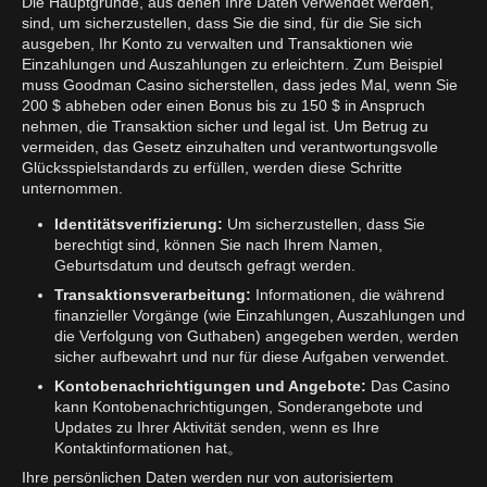
Die Hauptgründe, aus denen Ihre Daten verwendet werden,
sind, um sicherzustellen, dass Sie die sind, für die Sie sich
ausgeben, Ihr Konto zu verwalten und Transaktionen wie
Einzahlungen und Auszahlungen zu erleichtern. Zum Beispiel
muss Goodman Casino sicherstellen, dass jedes Mal, wenn Sie
200 $ abheben oder einen Bonus bis zu 150 $ in Anspruch
nehmen, die Transaktion sicher und legal ist. Um Betrug zu
vermeiden, das Gesetz einzuhalten und verantwortungsvolle
Glücksspielstandards zu erfüllen, werden diese Schritte
unternommen.
Identitätsverifizierung:
Um sicherzustellen, dass Sie
berechtigt sind, können Sie nach Ihrem Namen,
Geburtsdatum und deutsch gefragt werden.
Transaktionsverarbeitung:
Informationen, die während
finanzieller Vorgänge (wie Einzahlungen, Auszahlungen und
die Verfolgung von Guthaben) angegeben werden, werden
sicher aufbewahrt und nur für diese Aufgaben verwendet.
Kontobenachrichtigungen und Angebote:
Das Casino
kann Kontobenachrichtigungen, Sonderangebote und
Updates zu Ihrer Aktivität senden, wenn es Ihre
Kontaktinformationen hat。
Ihre persönlichen Daten werden nur von autorisiertem