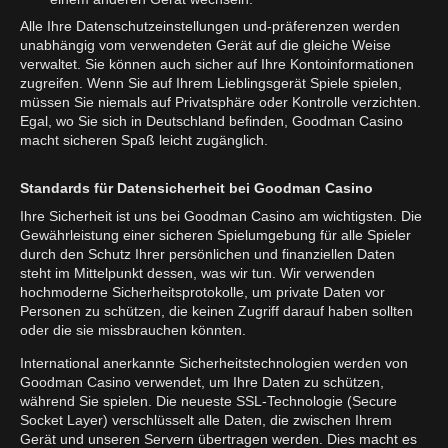
Alle Ihre Datenschutzeinstellungen und-präferenzen werden
unabhängig vom verwendeten Gerät auf die gleiche Weise
verwaltet. Sie können auch sicher auf Ihre Kontoinformationen
zugreifen. Wenn Sie auf Ihrem Lieblingsgerät Spiele spielen,
müssen Sie niemals auf Privatsphäre oder Kontrolle verzichten.
Egal, wo Sie sich in Deutschland befinden, Goodman Casino
macht sicheren Spaß leicht zugänglich.
Standards für Datensicherheit bei Goodman Casino
Ihre Sicherheit ist uns bei Goodman Casino am wichtigsten. Die
Gewährleistung einer sicheren Spielumgebung für alle Spieler
durch den Schutz Ihrer persönlichen und finanziellen Daten
steht im Mittelpunkt dessen, was wir tun. Wir verwenden
hochmoderne Sicherheitsprotokolle, um private Daten vor
Personen zu schützen, die keinen Zugriff darauf haben sollten
oder die sie missbrauchen könnten.
International anerkannte Sicherheitstechnologien werden von
Goodman Casino verwendet, um Ihre Daten zu schützen,
während Sie spielen. Die neueste SSL-Technologie (Secure
Socket Layer) verschlüsselt alle Daten, die zwischen Ihrem
Gerät und unseren Servern übertragen werden. Dies macht es