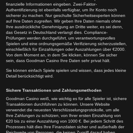
finanzielle Informationen eingeben. Zwei-Faktor-
Authentifizierung ist ebenfalls verfügbar, um Ihr Konto noch
sicherer zu machen. Nur geschulte Sicherheitsexperten können
auf Ihre Daten zugreifen. Wir geben Ihre Daten niemals ohne
Ihre ausdrückliche Genehmigung an Dritte weiter, es sei denn,
das Gesetz in Deutschland verlangt dies. Compliance-
Prüfungen werden durchgeführt, um verantwortungsvolles
Spielen und eine ordnungsgemäße Verifizierung sicherzustellen,
einschließlich für Einzahlungen oder Auszahlungen über €2000.
Von dem Moment an, in dem Sie klicken, können Sie sicher
sein, dass Goodman Casino Ihre Daten sehr privat hält.
Sie können einfach Spiele spielen und wissen, dass jedes kleine
Detail berücksichtigt wird.
Sichere Transaktionen und Zahlungsmethoden
Goodman Casino weiß, wie wichtig es für alle Spieler ist, sichere
Transaktionen durchführen zu können. Unsere Website
verwendet die neuesten Verschlüsselungsprotokolle, um alle
Ihre Zahlungen zu schützen, von Ihrer ersten Einzahlung von
€20 bis zu einer Auszahlung von 1000 €. Bei jedem Schritt des
Prozesses hält dies Ihre Finanzdaten sicher und außerhalb der
Reichweite von Personen, die keinen Zugriff darauf haben