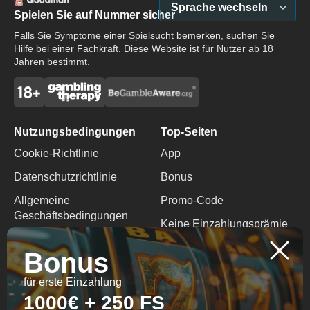
Sprache wechseln
Spielen Sie auf Nummer sicher
Falls Sie Symptome einer Spielsucht bemerken, suchen Sie
Hilfe bei einer Fachkraft. Diese Website ist für Nutzer ab 18
Jahren bestimmt.
Nutzungsbedingungen
Top-Seiten
Cookie-Richtlinie
App
Datenschutzrichtlinie
Bonus
Allgemeine
Promo-Code
Geschäftsbedingungen
Keine Einzahlungsprämie
Verantwortungsvolles
Bonus
Spielen
für erste Einzahlung
Kontakte
1000€ + 250 FS
+356 86 236177