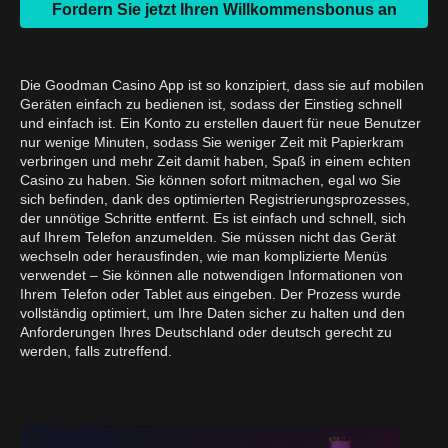
Fordern Sie jetzt Ihren Willkommensbonus an
Die Goodman Casino App ist so konzipiert, dass sie auf mobilen
Geräten einfach zu bedienen ist, sodass der Einstieg schnell
und einfach ist. Ein Konto zu erstellen dauert für neue Benutzer
nur wenige Minuten, sodass Sie weniger Zeit mit Papierkram
verbringen und mehr Zeit damit haben, Spaß in einem echten
Casino zu haben. Sie können sofort mitmachen, egal wo Sie
sich befinden, dank des optimierten Registrierungsprozesses,
der unnötige Schritte entfernt. Es ist einfach und schnell, sich
auf Ihrem Telefon anzumelden. Sie müssen nicht das Gerät
wechseln oder herausfinden, wie man komplizierte Menüs
verwendet – Sie können alle notwendigen Informationen von
Ihrem Telefon oder Tablet aus eingeben. Der Prozess wurde
vollständig optimiert, um Ihre Daten sicher zu halten und den
Anforderungen Ihres Deutschland oder deutsch gerecht zu
werden, falls zutreffend.