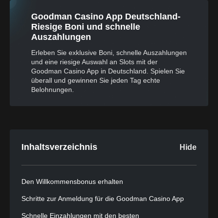
Goodman Casino App Deutschland-
Riesige Boni und schnelle
Auszahlungen
Erleben Sie exklusive Boni, schnelle Auszahlungen
und eine riesige Auswahl an Slots mit der
Goodman Casino App in Deutschland. Spielen Sie
überall und gewinnen Sie jeden Tag echte
Belohnungen.
Inhaltsverzeichnis
Hide
Den Willkommensbonus erhalten
Schritte zur Anmeldung für die Goodman Casino App
Schnelle Einzahlungen mit den besten