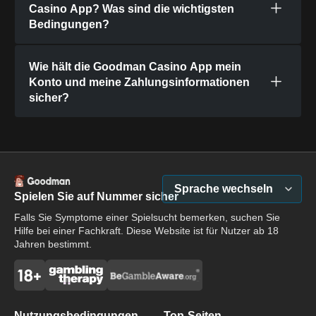
Casino App? Was sind die wichtigsten
Bedingungen?
Wie hält die Goodman Casino App mein
Konto und meine Zahlungsinformationen
sicher?
Sprache wechseln
Spielen Sie auf Nummer sicher
Falls Sie Symptome einer Spielsucht bemerken, suchen Sie
Hilfe bei einer Fachkraft. Diese Website ist für Nutzer ab 18
Jahren bestimmt.
Nutzungsbedingungen
Top-Seiten