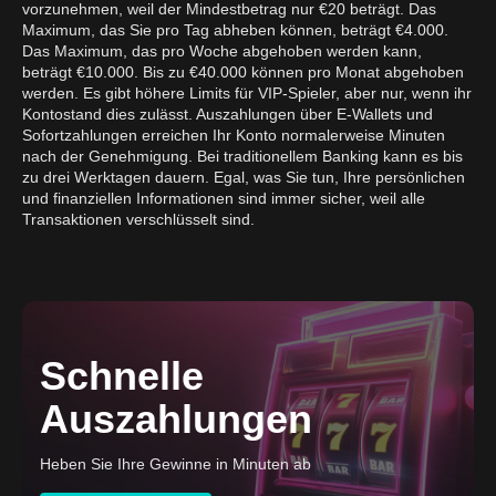
vorzunehmen, weil der Mindestbetrag nur €20 beträgt. Das
Maximum, das Sie pro Tag abheben können, beträgt €4.000.
Das Maximum, das pro Woche abgehoben werden kann,
beträgt €10.000. Bis zu €40.000 können pro Monat abgehoben
werden. Es gibt höhere Limits für VIP-Spieler, aber nur, wenn ihr
Kontostand dies zulässt. Auszahlungen über E-Wallets und
Sofortzahlungen erreichen Ihr Konto normalerweise Minuten
nach der Genehmigung. Bei traditionellem Banking kann es bis
zu drei Werktagen dauern. Egal, was Sie tun, Ihre persönlichen
und finanziellen Informationen sind immer sicher, weil alle
Transaktionen verschlüsselt sind.
Schnelle
Auszahlungen
Heben Sie Ihre Gewinne in Minuten ab