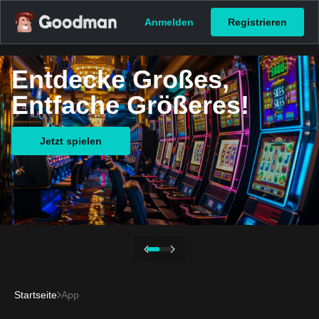
Anmelden
Registrieren
Entdecke Großes,
Entfache Größeres!
Jetzt spielen
Startseite
App