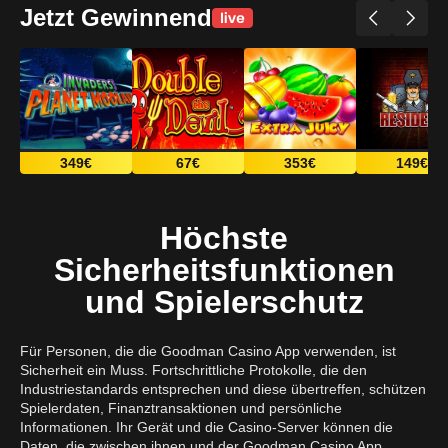
Jetzt Gewinnend
349€
67€
353€
149€
Höchste
Sicherheitsfunktionen
und Spielerschutz
Für Personen, die die Goodman Casino App verwenden, ist
Sicherheit ein Muss. Fortschrittliche Protokolle, die den
Industriestandards entsprechen und diese übertreffen, schützen
Spielerdaten, Finanztransaktionen und persönliche
Informationen. Ihr Gerät und die Casino-Server können die
Daten, die zwischen ihnen und der Goodman Casino App