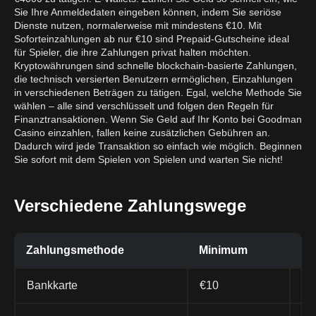
Sie Ihre Anmeldedaten eingeben können, indem Sie seriöse
Dienste nutzen, normalerweise mit mindestens €10. Mit
Soforteinzahlungen ab nur €10 sind Prepaid-Gutscheine ideal
für Spieler, die ihre Zahlungen privat halten möchten.
Kryptowährungen sind schnelle blockchain-basierte Zahlungen,
die technisch versierten Benutzern ermöglichen, Einzahlungen
in verschiedenen Beträgen zu tätigen. Egal, welche Methode Sie
wählen – alle sind verschlüsselt und folgen den Regeln für
Finanztransaktionen. Wenn Sie Geld auf Ihr Konto bei Goodman
Casino einzahlen, fallen keine zusätzlichen Gebühren an.
Dadurch wird jede Transaktion so einfach wie möglich. Beginnen
Sie sofort mit dem Spielen von Spielen und warten Sie nicht!
Verschiedene Zahlungswege
Zahlungsmethode
Minimum
Ma
Bankkarte
€10
€4