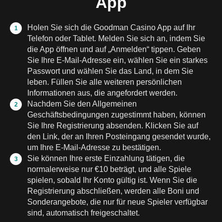
App
Holen Sie sich die Goodman Casino App auf Ihr
Telefon oder Tablet. Melden Sie sich an, indem Sie
die App öffnen und auf „Anmelden“ tippen. Geben
Sie Ihre E-Mail-Adresse ein, wählen Sie ein starkes
Passwort und wählen Sie das Land, in dem Sie
leben. Füllen Sie alle weiteren persönlichen
Informationen aus, die angefordert werden.
Nachdem Sie den Allgemeinen
Geschäftsbedingungen zugestimmt haben, können
Sie Ihre Registrierung absenden. Klicken Sie auf
den Link, der an Ihren Posteingang gesendet wurde,
um Ihre E-Mail-Adresse zu bestätigen.
Sie können Ihre erste Einzahlung tätigen, die
normalerweise nur €10 beträgt, und alle Spiele
spielen, sobald Ihr Konto gültig ist. Wenn Sie die
Registrierung abschließen, werden alle Boni und
Sonderangebote, die nur für neue Spieler verfügbar
sind, automatisch freigeschaltet.