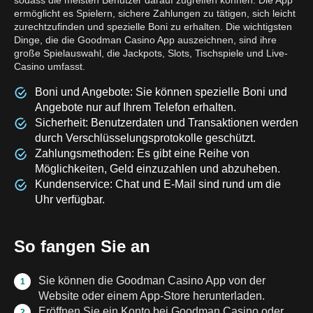
sodass die meisten Benutzer darauf zugreifen können. Die App
ermöglicht es Spielern, sichere Zahlungen zu tätigen, sich leicht
zurechtzufinden und spezielle Boni zu erhalten. Die wichtigsten
Dinge, die die Goodman Casino App auszeichnen, sind ihre
große Spielauswahl, die Jackpots, Slots, Tischspiele und Live-
Casino umfasst.
Boni und Angebote: Sie können spezielle Boni und
Angebote nur auf Ihrem Telefon erhalten.
Sicherheit: Benutzerdaten und Transaktionen werden
durch Verschlüsselungsprotokolle geschützt.
Zahlungsmethoden: Es gibt eine Reihe von
Möglichkeiten, Geld einzuzahlen und abzuheben.
Kundenservice: Chat und E-Mail sind rund um die
Uhr verfügbar.
So fangen Sie an
Sie können die Goodman Casino App von der
Website oder einem App-Store herunterladen.
Eröffnen Sie ein Konto bei Goodman Casino oder