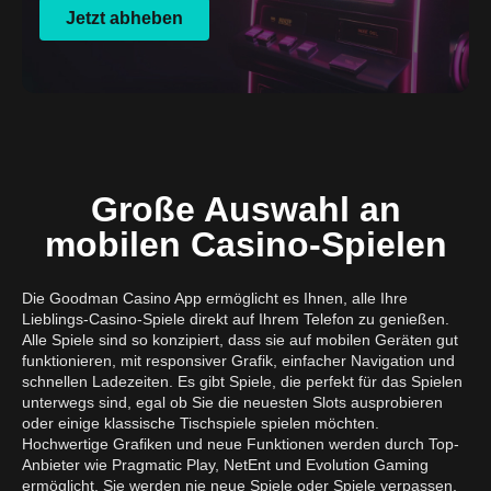
Jetzt abheben
Große Auswahl an
mobilen Casino-Spielen
Die Goodman Casino App ermöglicht es Ihnen, alle Ihre
Lieblings-Casino-Spiele direkt auf Ihrem Telefon zu genießen.
Alle Spiele sind so konzipiert, dass sie auf mobilen Geräten gut
funktionieren, mit responsiver Grafik, einfacher Navigation und
schnellen Ladezeiten. Es gibt Spiele, die perfekt für das Spielen
unterwegs sind, egal ob Sie die neuesten Slots ausprobieren
oder einige klassische Tischspiele spielen möchten.
Hochwertige Grafiken und neue Funktionen werden durch Top-
Anbieter wie Pragmatic Play, NetEnt und Evolution Gaming
ermöglicht. Sie werden nie neue Spiele oder Spiele verpassen,