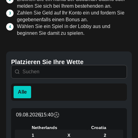
melden Sie sich bei Ihrem bestehenden an.
Zahlen Sie Geld auf Ihr Konto ein und fordern Sie
gegebenenfalls einen Bonus an.
Wählen Sie ein Spiel in der Lobby aus und
beginnen Sie damit zu spielen.
Platzieren Sie Ihre Wette
Alle
09.08.2026
15:40
Netherlands
Croatia
1
X
2