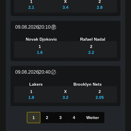
1
X
2
2.1
3.4
2.8
09.08.2026
20:10
Novak Djokovic
Rafael Nadal
1
2
1.6
2.2
09.08.2026
20:40
Lakers
Brooklyn Nets
1
X
2
1.8
3.2
2.05
1
2
3
4
Weiter