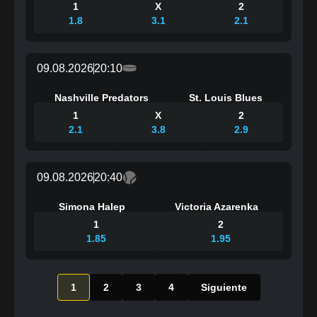
1
X
2
1.8
3.1
2.1
09.08.2026
20:10
Nashville Predators
St. Louis Blues
1
X
2
2.1
3.8
2.9
09.08.2026
20:40
Simona Halep
Victoria Azarenka
1
2
1.85
1.95
1
2
3
4
Siguiente