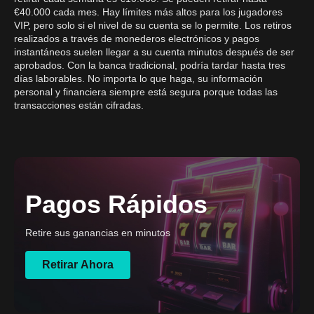
€40.000 cada mes. Hay límites más altos para los jugadores
VIP, pero solo si el nivel de su cuenta se lo permite. Los retiros
realizados a través de monederos electrónicos y pagos
instantáneos suelen llegar a su cuenta minutos después de ser
aprobados. Con la banca tradicional, podría tardar hasta tres
días laborables. No importa lo que haga, su información
personal y financiera siempre está segura porque todas las
transacciones están cifradas.
Pagos Rápidos
Retire sus ganancias en minutos
Retirar Ahora