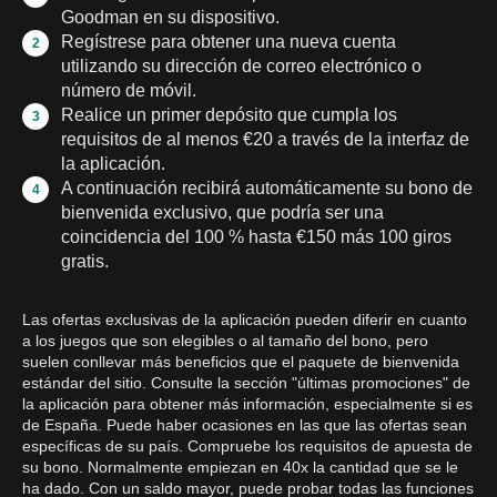
Goodman en su dispositivo.
Regístrese para obtener una nueva cuenta
utilizando su dirección de correo electrónico o
número de móvil.
Realice un primer depósito que cumpla los
requisitos de al menos €20 a través de la interfaz de
la aplicación.
A continuación recibirá automáticamente su bono de
bienvenida exclusivo, que podría ser una
coincidencia del 100 % hasta €150 más 100 giros
gratis.
Las ofertas exclusivas de la aplicación pueden diferir en cuanto
a los juegos que son elegibles o al tamaño del bono, pero
suelen conllevar más beneficios que el paquete de bienvenida
estándar del sitio. Consulte la sección "últimas promociones" de
la aplicación para obtener más información, especialmente si es
de España. Puede haber ocasiones en las que las ofertas sean
específicas de su país. Compruebe los requisitos de apuesta de
su bono. Normalmente empiezan en 40x la cantidad que se le
ha dado. Con un saldo mayor, puede probar todas las funciones