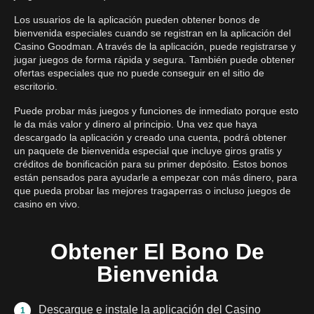
Los usuarios de la aplicación pueden obtener bonos de
bienvenida especiales cuando se registran en la aplicación del
Casino Goodman. A través de la aplicación, puede registrarse y
jugar juegos de forma rápida y segura. También puede obtener
ofertas especiales que no puede conseguir en el sitio de
escritorio.
Puede probar más juegos y funciones de inmediato porque esto
le da más valor y dinero al principio. Una vez que haya
descargado la aplicación y creado una cuenta, podrá obtener
un paquete de bienvenida especial que incluye giros gratis y
créditos de bonificación para su primer depósito. Estos bonos
están pensados para ayudarle a empezar con más dinero, para
que pueda probar las mejores tragaperras o incluso juegos de
casino en vivo.
Obtener El Bono De
Bienvenida
Descargue e instale la aplicación del Casino