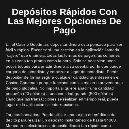
Depósitos Rápidos Con
Las Mejores Opciones De
Pago
En el Casino Goodman, depositar dinero está pensado para ser
fácil y rápido. Encontrará una sección en la aplicación llamada
"cajero" que enumera todas las formas de pago más comunes
en su zona tan pronto como la abra. Solo se necesitan unos
pocos toques para añadir dinero a su cuenta, por lo que puede
cargarla de inmediato y empezar a jugar de inmediato. Puede
depositar de forma segura cualquier cantidad que desee en el
Casino Goodman porque funciona con los mejores proveedores
de pago globales. No importa si quiere añadir una cantidad
pequeña (20 dólares) o una cantidad grande (500 dólares).
Dado que las transacciones se realizan en tiempo real, puede
jugar en la aplicación sin interrupciones.
Tarjetas bancarias: Puede utilizar una tarjeta de crédito o de
débito para realizar un depósito instantáneo de hasta €4000.
Monederos electrónicos: deposite dinero tan rápido como