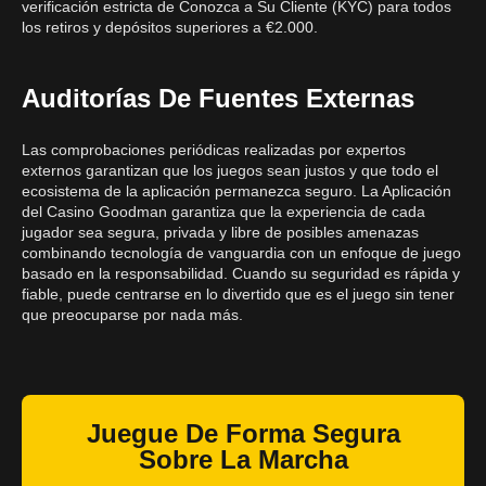
verificación estricta de Conozca a Su Cliente (KYC) para todos
los retiros y depósitos superiores a €2.000.
Auditorías De Fuentes Externas
Las comprobaciones periódicas realizadas por expertos
externos garantizan que los juegos sean justos y que todo el
ecosistema de la aplicación permanezca seguro. La Aplicación
del Casino Goodman garantiza que la experiencia de cada
jugador sea segura, privada y libre de posibles amenazas
combinando tecnología de vanguardia con un enfoque de juego
basado en la responsabilidad. Cuando su seguridad es rápida y
fiable, puede centrarse en lo divertido que es el juego sin tener
que preocuparse por nada más.
Juegue De Forma Segura
Sobre La Marcha