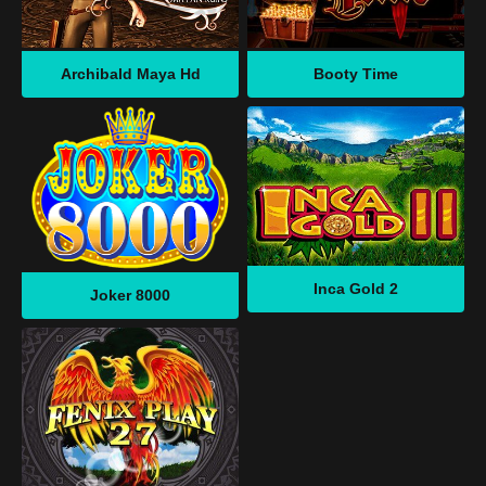
Archibald Maya Hd
Booty Time
Inca Gold 2
Gladiators Go Wild