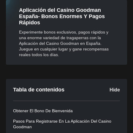
Aplicación del Casino Goodman
España- Bonos Enormes Y Pagos
Rápidos
Experimente bonos exclusivos, pagos rápidos y
una enorme variedad de tragaperras con la
Aplicación del Casino Goodman en España.
Juegue en cualquier lugar y gane recompensas
reales todos los días.
Tabla de contenidos
Hide
Obtener El Bono De Bienvenida
Pasos Para Registrarse En La Aplicación Del Casino
Goodman