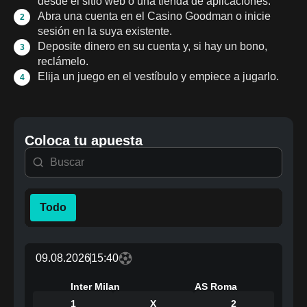
desde el sitio web o una tienda de aplicaciones.
Abra una cuenta en el Casino Goodman o inicie
sesión en la suya existente.
Deposite dinero en su cuenta y, si hay un bono,
reclámelo.
Elija un juego en el vestíbulo y empiece a jugarlo.
Coloca tu apuesta
Todo
09.08.2026
15:40
Inter Milan
AS Roma
1
X
2