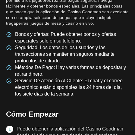
permite a los jugadores realizar pagos seguros, navegar
fácilmente y obtener bonos especiales. Las principales cosas
que hacen que la aplicación del Casino Goodman sea excelente
son su amplia selección de juegos, que incluye jackpots,
tragaperras, juegos de mesa y casino en vivo.
Bonos y ofertas: Puede obtener bonos y ofertas
especiales solo en su teléfono.
Seguridad: Los datos de los usuarios y las
transacciones se mantienen seguros mediante
protocolos de cifrado.
Métodos De Pago: Hay varias formas de depositar y
retirar dinero.
Servicio De Atención Al Cliente: El chat y el correo
electrónico están disponibles las 24 horas del día,
los siete días de la semana.
Cómo Empezar
Puede obtener la aplicación del Casino Goodman